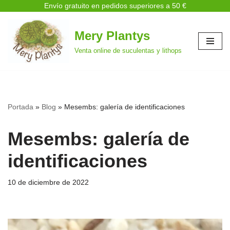
Envío gratuito en pedidos superiores a 50 €
Mery Plantys
Saltar
Venta online de suculentas y lithops
al
contenido
Portada
»
Blog
»
Mesembs: galería de identificaciones
Mesembs: galería de
identificaciones
10 de diciembre de 2022