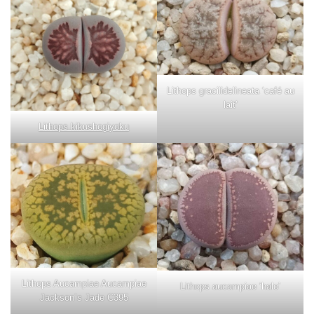
Lithops gracilidelineata ‘café au
lait’
Lithops kikushogiyoku
Lithops Aucampiae Aucampiae
Lithops aucampiae ‘halo’
Jackson`s Jade C395