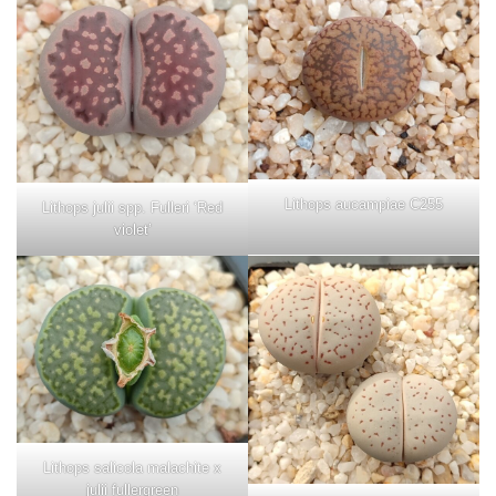
Lithops aucampiae C255
Lithops julii spp. Fulleri ‘Red
violet’
Lithops salicola malachite x
julii fullergreen