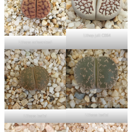
Lithop julii C064
Lithops schwantesii
Lithops lesliei
Lithops lesliei