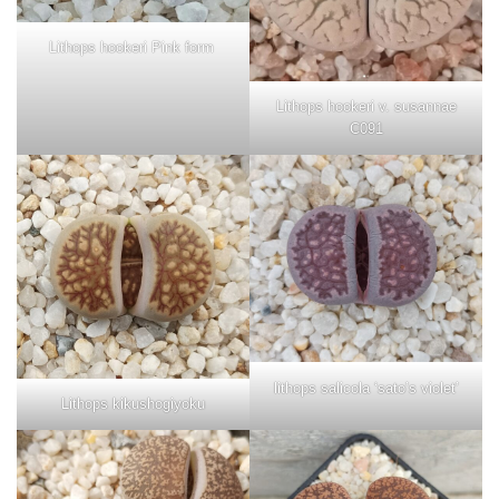
Lithops hookeri Pink form
Lithops hookeri v. susannae
C091
lithops salicola ‘sato’s violet’
Lithops kikushogiyoku