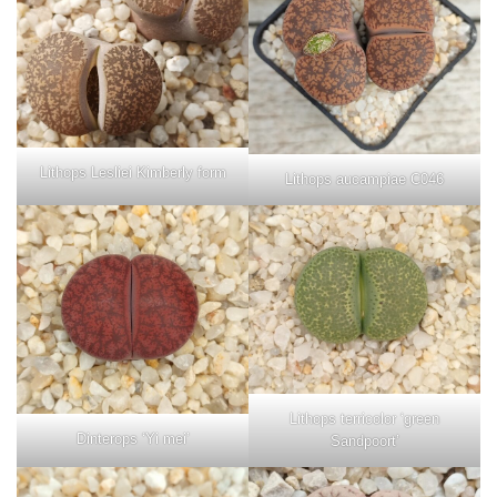
Lithops Lesliei Kimberly form
Lithops aucampiae C046
Lithops terricolor ‘green
Dinterops ‘Yi mei’
Sandpoort’