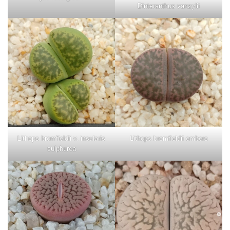
Dinteranthus vanzylii
Lithops bromfieldii v. insularis
Lithops bromfieldii embers
sulphurea