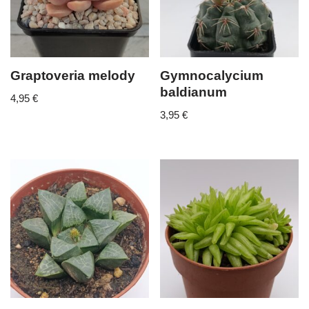
Graptoveria melody
Gymnocalycium
baldianum
4,95
€
3,95
€