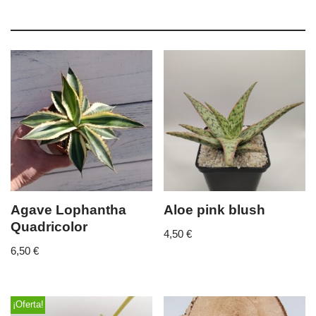
Agave Lophantha
Aloe pink blush
Quadricolor
4,50
€
6,50
€
¡Oferta!