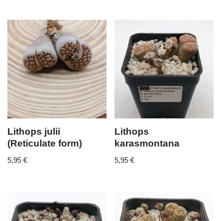
Lithops julii
Lithops
(Reticulate form)
karasmontana
5,95
€
5,95
€