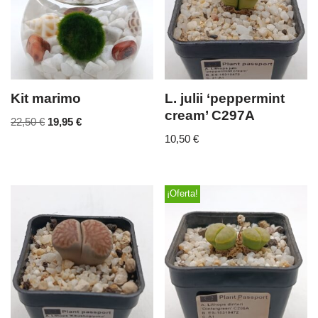
Kit marimo
L. julii ‘peppermint
cream’ C297A
22,50
€
19,95
€
10,50
€
¡Oferta!