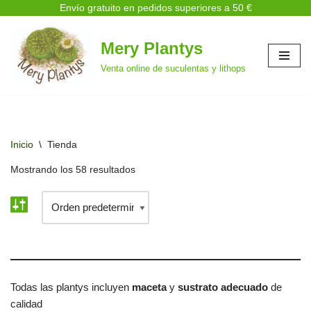
Envío gratuito en pedidos superiores a 50 €
Mery Plantys
Saltar
Venta online de suculentas y lithops
al
contenido
Inicio
\
Tienda
Mostrando los 58 resultados
Todas las plantys incluyen
maceta
y
sustrato adecuado
de
calidad