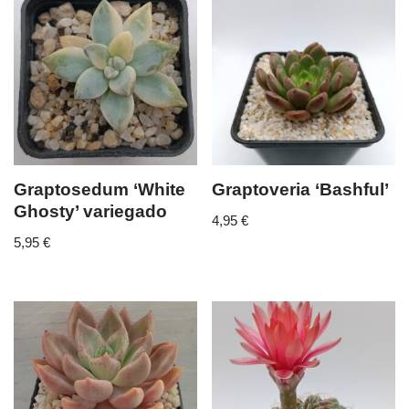
Graptosedum ‘White
Graptoveria ‘Bashful’
Ghosty’ variegado
4,95
€
5,95
€