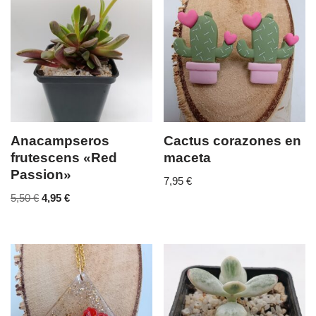
Anacampseros
Cactus corazones en
frutescens «Red
maceta
Passion»
7,95
€
5,50
€
4,95
€