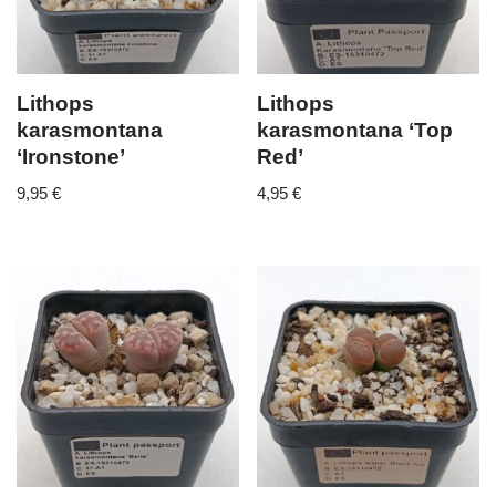
Lithops
Lithops
karasmontana
karasmontana ‘Top
‘Ironstone’
Red’
9,95
€
4,95
€