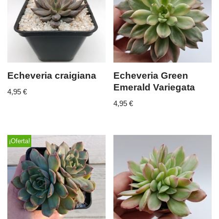
Echeveria craigiana
Echeveria Green
Emerald Variegata
4,95
€
4,95
€
¡Oferta!