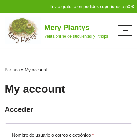
Envío gratuito en pedidos superiores a 50 €
Mery Plantys
Saltar
Venta online de suculentas y lithops
al
contenido
Portada
»
My account
My account
Acceder
Nombre de usuario o correo electrónico
*