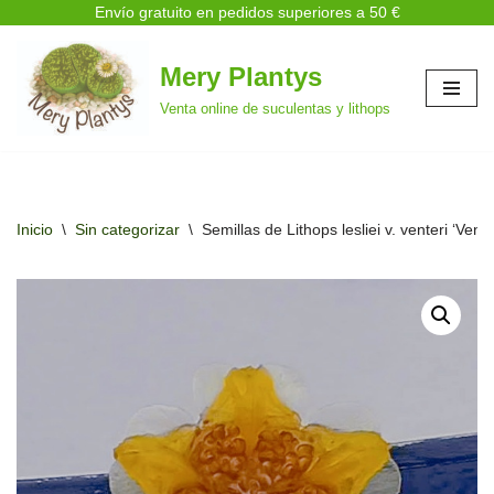
Envío gratuito en pedidos superiores a 50 €
Mery Plantys
Saltar
Venta online de suculentas y lithops
al
contenido
Inicio
\
Sin categorizar
\
Semillas de Lithops lesliei v. venteri ‘Vent