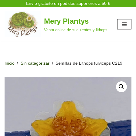
Envío gratuito en pedidos superiores a 50 €
Mery Plantys
Saltar
Venta online de suculentas y lithops
al
contenido
Inicio
\
Sin categorizar
\
Semillas de Lithops fulviceps C219