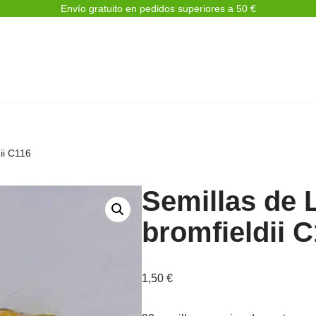
Envío gratuito en pedidos superiores a 50 €
ii C116
Semillas de 
bromfieldii 
1,50
€