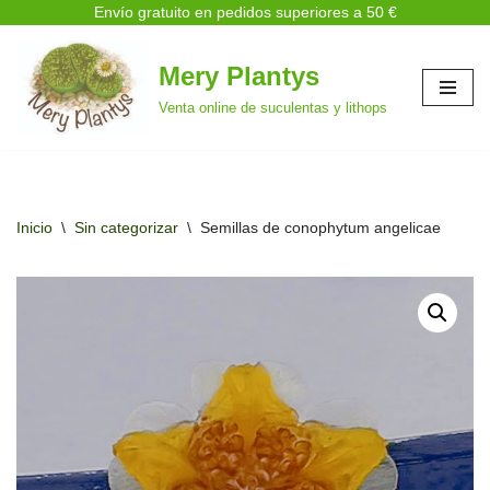
Envío gratuito en pedidos superiores a 50 €
Mery Plantys
Saltar
Venta online de suculentas y lithops
al
contenido
Inicio
\
Sin categorizar
\
Semillas de conophytum angelicae