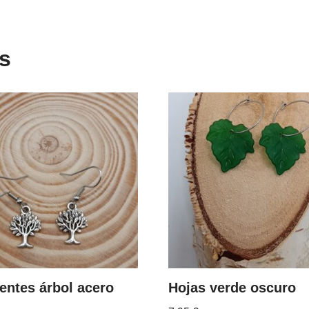
s
entes árbol acero
Hojas verde oscuro