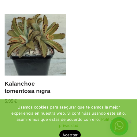
Kalanchoe
tomentosa nigra
5,95
€
Usamos cookies para asegurar que te damos la mejor
experiencia en nuestra web. Si continúas usando este sitio,
asumiremos que estás de acuerdo con ello.
Política de
privacidad
Aceptar