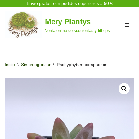
Envío gratuito en pedidos superiores a 50 €
Mery Plantys
Saltar
Venta online de suculentas y lithops
al
contenido
Inicio
\
Sin categorizar
\
Pachyphytum compactum