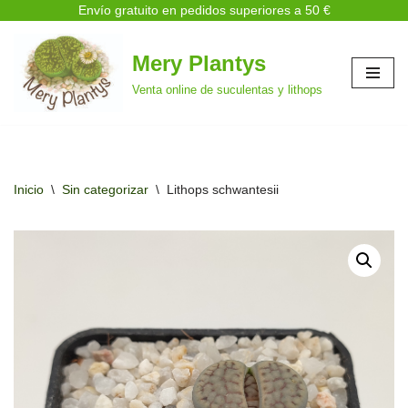
Envío gratuito en pedidos superiores a 50 €
Mery Plantys
Saltar
Venta online de suculentas y lithops
al
contenido
Inicio
\
Sin categorizar
\
Lithops schwantesii