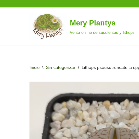
Mery Plantys
Saltar
Venta online de suculentas y lithops
al
contenido
Inicio
\
Sin categorizar
\
Lithops pseusotruncatella spp