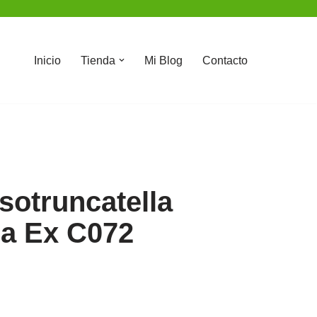
Inicio
Tienda
Mi Blog
Contacto
sotruncatella
ca Ex C072