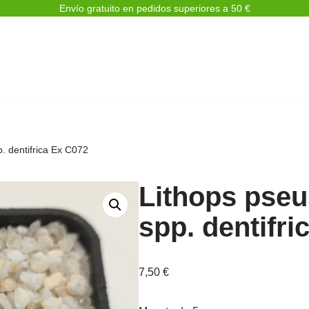
Envío gratuito en pedidos superiores a 50 €
. dentifrica Ex C072
Lithops pseu
spp. dentifri
7,50
€