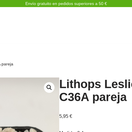
Envío gratuito en pedidos superiores a 50 €
A pareja
Lithops Lesli
C36A pareja
5,95
€