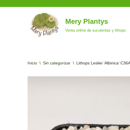
Mery Plantys
Saltar
Venta online de suculentas y lithops
al
contenido
Inicio
\
Sin categorizar
\
Lithops Lesliei ‘Albinica’ C36