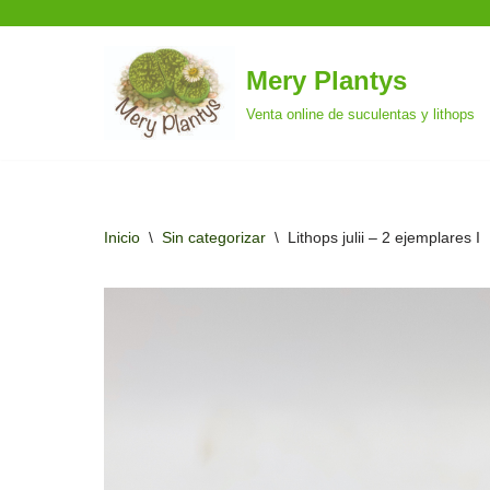
Mery Plantys
Saltar
Venta online de suculentas y lithops
al
contenido
Inicio
\
Sin categorizar
\
Lithops julii – 2 ejemplares I