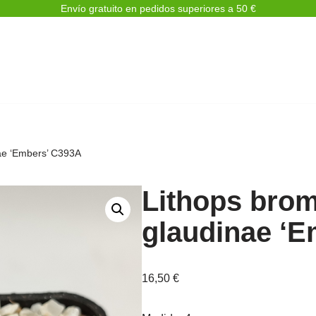
Envío gratuito en pedidos superiores a 50 €
nae ‘Embers’ C393A
Lithops bromf
glaudinae ‘
16,50
€