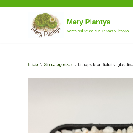
Mery Plantys
Saltar
Venta online de suculentas y lithops
al
contenido
Inicio
\
Sin categorizar
\
Lithops bromfieldii v. glaudi