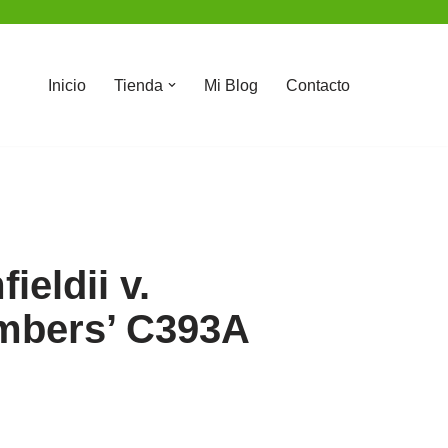
Inicio
Tienda
Mi Blog
Contacto
ieldii v.
Embers’ C393A