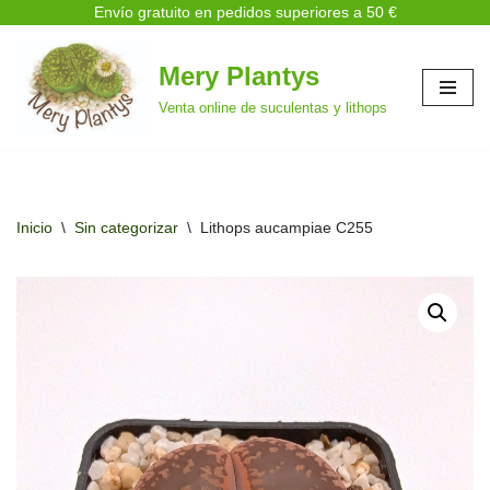
Envío gratuito en pedidos superiores a 50 €
Mery Plantys
Saltar
Venta online de suculentas y lithops
al
contenido
Inicio
\
Sin categorizar
\
Lithops aucampiae C255