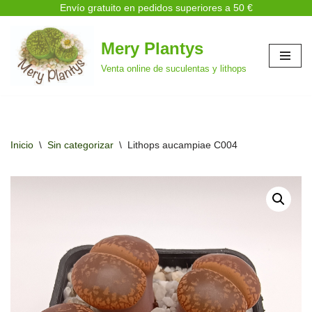
Envío gratuito en pedidos superiores a 50 €
Mery Plantys
Saltar
Venta online de suculentas y lithops
al
contenido
Inicio
\
Sin categorizar
\
Lithops aucampiae C004