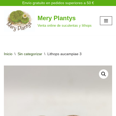
Envío gratuito en pedidos superiores a 50 €
Mery Plantys
Saltar
Venta online de suculentas y lithops
al
contenido
Inicio
\
Sin categorizar
\
Lithops aucampiae 3