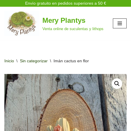
Envío gratuito en pedidos superiores a 50 €
Mery Plantys
Saltar
Venta online de suculentas y lithops
al
contenido
Inicio
\
Sin categorizar
\
Imán cactus en flor