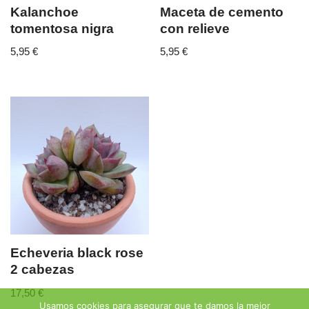
Kalanchoe
Maceta de cemento
tomentosa nigra
con relieve
5,95
€
5,95
€
Echeveria black rose
2 cabezas
17,50
€
Usamos cookies para asegurar que te damos la mejor