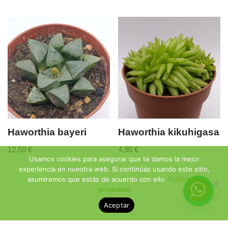
Haworthia bayeri
Haworthia kikuhigasa
12,50
€
4,95
€
Usamos cookies para asegurar que te damos la mejor
experiencia en nuestra web. Si continúas usando este sitio,
asumiremos que estás de acuerdo con ello.
Política de
privacidad
Aceptar