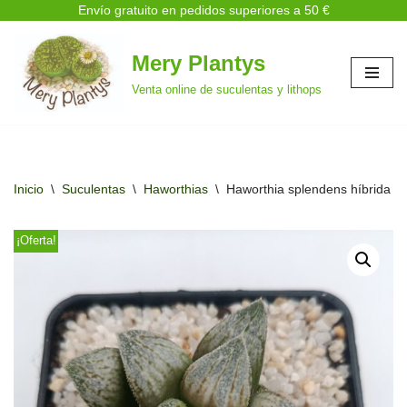
Envío gratuito en pedidos superiores a 50 €
Mery Plantys
Saltar
Venta online de suculentas y lithops
al
contenido
Inicio
\
Suculentas
\
Haworthias
\
Haworthia splendens híbrida
¡Oferta!