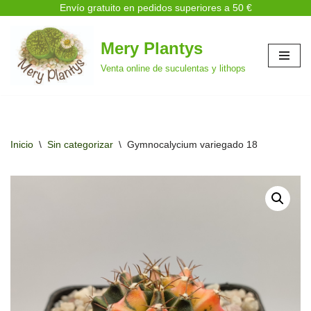
Envío gratuito en pedidos superiores a 50 €
Mery Plantys
Saltar
Venta online de suculentas y lithops
al
contenido
Inicio
\
Sin categorizar
\
Gymnocalycium variegado 18