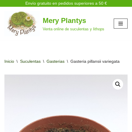
Envío gratuito en pedidos superiores a 50 €
Mery Plantys
Saltar
Venta online de suculentas y lithops
al
contenido
Inicio
\
Suculentas
\
Gasterias
\
Gasteria pillansii variegata