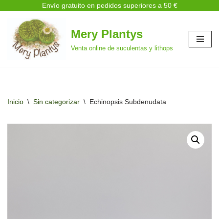
Envío gratuito en pedidos superiores a 50 €
Mery Plantys
Saltar
Venta online de suculentas y lithops
al
contenido
Inicio
\
Sin categorizar
\
Echinopsis Subdenudata