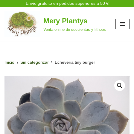
Envío gratuito en pedidos superiores a 50 €
Mery Plantys
Saltar
Venta online de suculentas y lithops
al
contenido
Inicio
\
Sin categorizar
\
Echeveria tiny burger