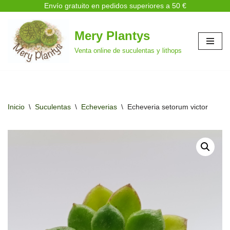
Envío gratuito en pedidos superiores a 50 €
Mery Plantys
Saltar
Venta online de suculentas y lithops
al
contenido
Inicio
\
Suculentas
\
Echeverias
\
Echeveria setorum victor