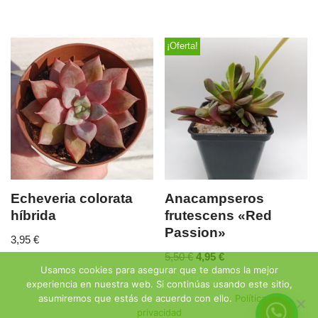
¡Oferta!
Echeveria colorata
Anacampseros
híbrida
frutescens «Red
Passion»
3,95
€
5,50
€
4,95
€
Usamos cookies para asegurar que te damos la mejor
experiencia en nuestra web. Si continúas usando este sitio,
asumiremos que estás de acuerdo con ello.
Política de
privacidad