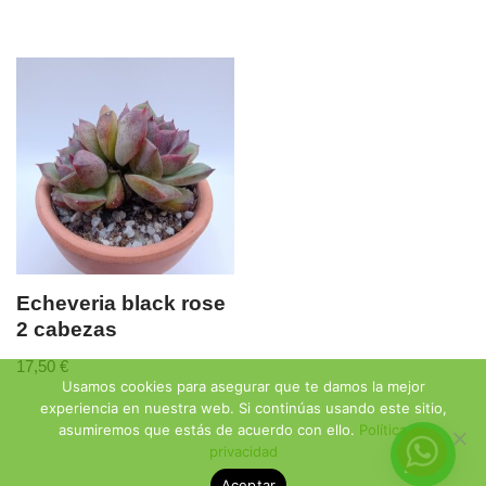
Echeveria black rose
2 cabezas
17,50
€
Usamos cookies para asegurar que te damos la mejor
experiencia en nuestra web. Si continúas usando este sitio,
asumiremos que estás de acuerdo con ello.
Política de
privacidad
Aceptar