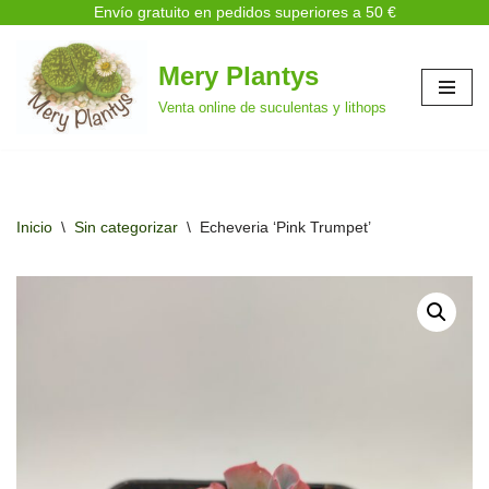
Envío gratuito en pedidos superiores a 50 €
Mery Plantys
Saltar
Venta online de suculentas y lithops
al
contenido
Inicio
\
Sin categorizar
\
Echeveria ‘Pink Trumpet’