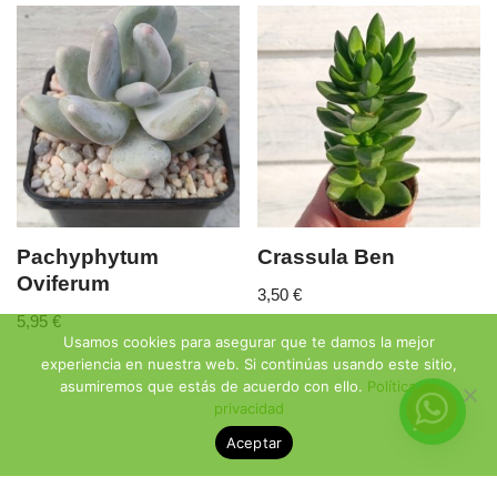
Pachyphytum
Crassula Ben
Oviferum
3,50
€
5,95
€
Usamos cookies para asegurar que te damos la mejor
experiencia en nuestra web. Si continúas usando este sitio,
asumiremos que estás de acuerdo con ello.
Política de
privacidad
Aceptar