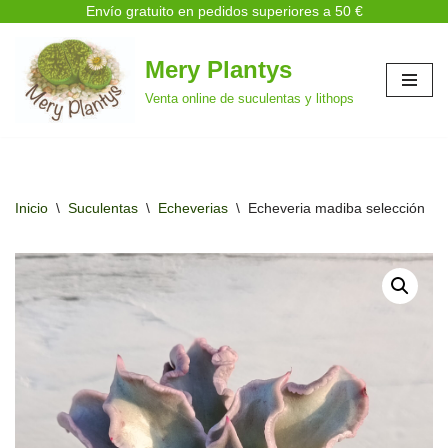
Envío gratuito en pedidos superiores a 50 €
Mery Plantys
Saltar
Venta online de suculentas y lithops
al
contenido
Inicio
\
Suculentas
\
Echeverias
\
Echeveria madiba selección