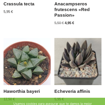
Crassula tecta
Anacampseros
frutescens «Red
5,95
€
Passion»
5,50
€
4,95
€
Haworthia bayeri
Echeveria affinis
12,50
€
5,95
€
Usamos cookies para asegurar que te damos la mejor