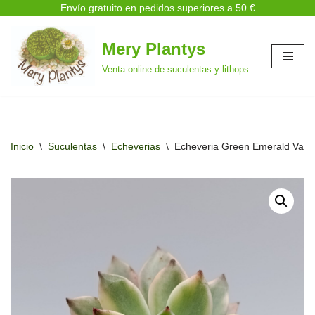
Envío gratuito en pedidos superiores a 50 €
Mery Plantys
Saltar
Venta online de suculentas y lithops
al
contenido
Inicio
\
Suculentas
\
Echeverias
\
Echeveria Green Emerald Vari