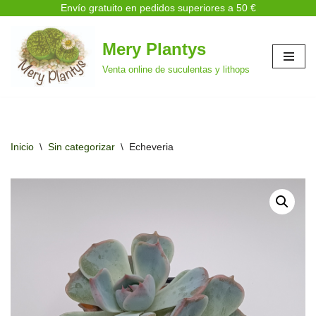
Envío gratuito en pedidos superiores a 50 €
Mery Plantys
Saltar
Venta online de suculentas y lithops
al
contenido
Inicio
\
Sin categorizar
\
Echeveria