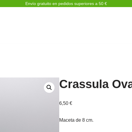
Envío gratuito en pedidos superiores a 50 €
Crassula Ova
6,50
€
Maceta de 8 cm.