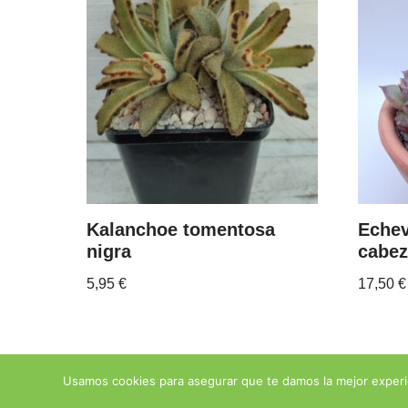
Kalanchoe tomentosa
Echev
nigra
cabe
5,95
€
17,50
€
Usamos cookies para asegurar que te damos la mejor experi