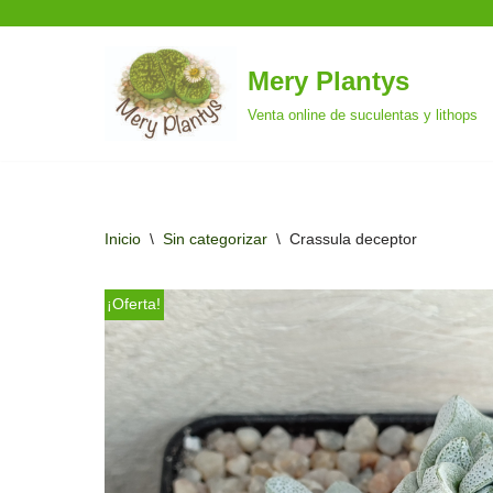
Mery Plantys
Saltar
Venta online de suculentas y lithops
al
contenido
Inicio
\
Sin categorizar
\
Crassula deceptor
¡Oferta!