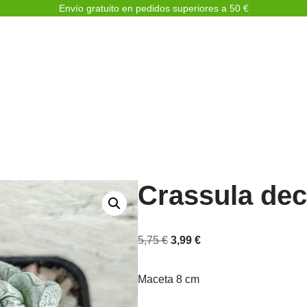
Envío gratuito en pedidos superiores a 50 €
Crassula dec
5,75
€
3,99
€
Maceta 8 cm