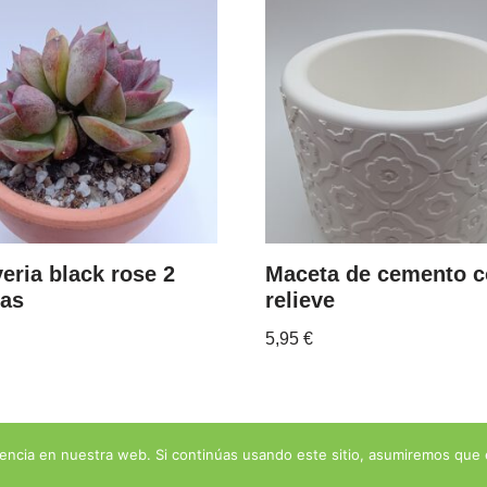
eria black rose 2
Maceta de cemento 
zas
relieve
5,95
€
encia en nuestra web. Si continúas usando este sitio, asumiremos que 