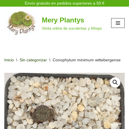
Envío gratuito en pedidos superiores a 50 €
Mery Plantys
Saltar
Venta online de suculentas y lithops
al
contenido
Inicio
\
Sin categorizar
\
Conophytum minimum wittebergense