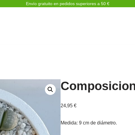
Envío gratuito en pedidos superiores a 50 €
Composicion
24,95
€
Medida: 9 cm de diámetro.