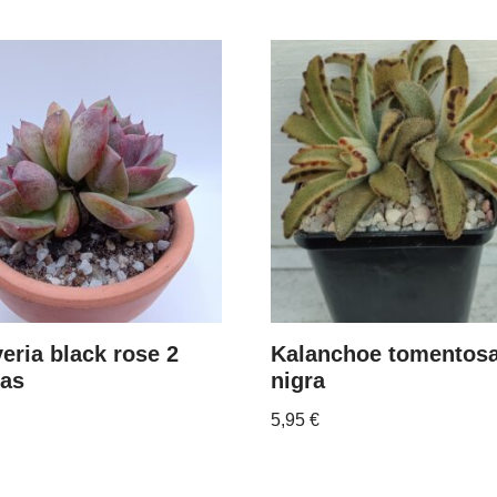
eria black rose 2
Kalanchoe tomentos
zas
nigra
5,95
€