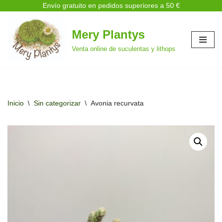
Envío gratuito en pedidos superiores a 50 €
Mery Plantys
Saltar
Venta online de suculentas y lithops
al
contenido
Inicio
\
Sin categorizar
\
Avonia recurvata