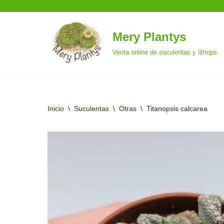
Mery Plantys
Saltar
Venta online de suculentas y lithops
al
contenido
Inicio
\
Suculentas
\
Otras
\
Titanopsis calcarea