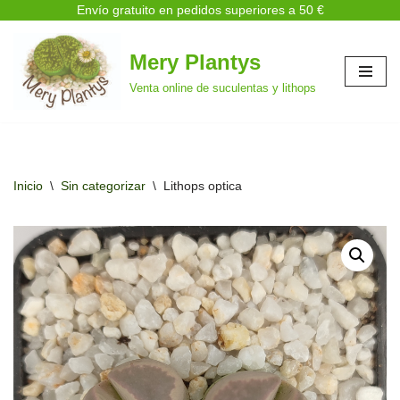
Envío gratuito en pedidos superiores a 50 €
Mery Plantys
Saltar
Venta online de suculentas y lithops
al
contenido
Inicio
\
Sin categorizar
\
Lithops optica