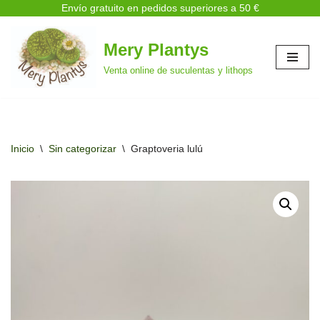
Envío gratuito en pedidos superiores a 50 €
Mery Plantys
Saltar
Venta online de suculentas y lithops
al
contenido
Inicio
\
Sin categorizar
\
Graptoveria lulú