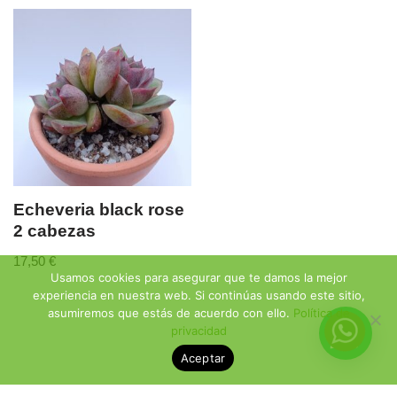
Echeveria black rose
2 cabezas
17,50
€
Usamos cookies para asegurar que te damos la mejor
experiencia en nuestra web. Si continúas usando este sitio,
asumiremos que estás de acuerdo con ello.
Política de
privacidad
Aceptar