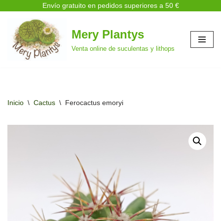
Envío gratuito en pedidos superiores a 50 €
Mery Plantys
Saltar
Venta online de suculentas y lithops
al
contenido
Inicio
\
Cactus
\
Ferocactus emoryi