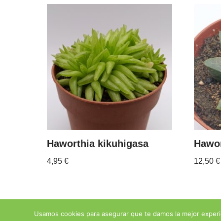
Haworthia kikuhigasa
Hawor
4,95
€
12,50
€
Usamos cookies para asegurar que te damos la mejor experi