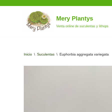
Mery Plantys
Saltar
Venta online de suculentas y lithops
al
contenido
Inicio
\
Suculentas
\
Euphorbia aggregata variegata