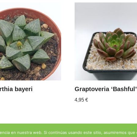
thia bayeri
Graptoveria ‘Bashful’
4,95
€
encia en nuestra web. Si continúas usando este sitio, asumiremos que 