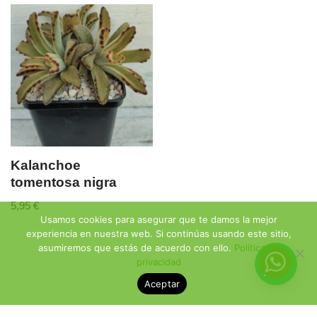
Kalanchoe
tomentosa nigra
5,95
€
Usamos cookies para asegurar que te damos la mejor
experiencia en nuestra web. Si continúas usando este sitio,
asumiremos que estás de acuerdo con ello.
Política de
privacidad
Aceptar