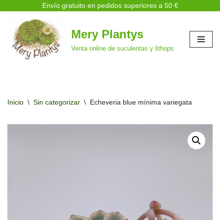
Envío gratuito en pedidos superiores a 50 €
Mery Plantys
Saltar
Venta online de suculentas y lithops
al
contenido
Inicio
\
Sin categorizar
\
Echeveria blue mínima variegata