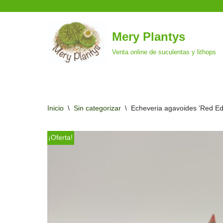
Mery Plantys
Saltar
Venta online de suculentas y lithops
al
contenido
Inicio
\
Sin categorizar
\
Echeveria agavoides ‘Red Ed
¡Oferta!