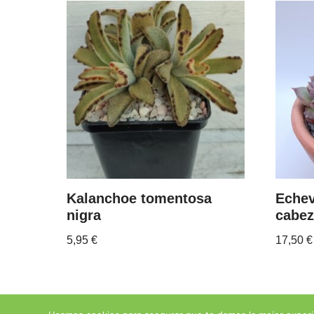
Kalanchoe tomentosa
Echev
nigra
cabe
5,95
€
17,50
€