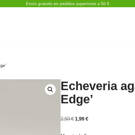
Envío gratuito en pedidos superiores a 50 €
ge’
Echeveria ag
Edge’
2,50
€
1,99
€