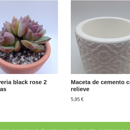
eria black rose 2
Maceta de cemento 
zas
relieve
5,95
€